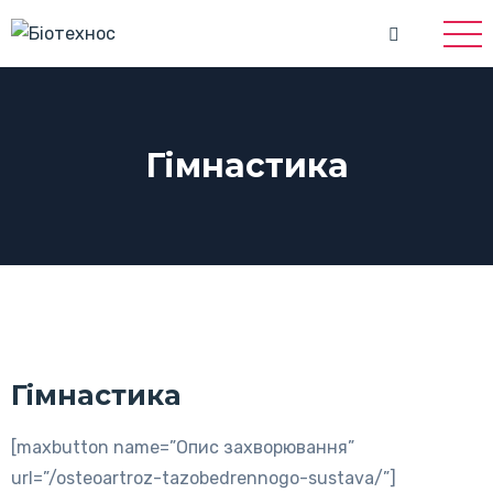
Гімнастика
Гімнастика
[maxbutton name=”Опис захворювання”
url=”/osteoartroz-tazobedrennogo-sustava/”]