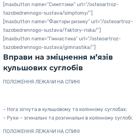
[maxbutton name=”Симптоми” url=”/osteoartroz-
tazobedrennogo-sustava/simptomy/”]
[maxbutton name=”Фактори ризику” url=”/osteoartroz-
tazobedrennogo-sustava/faktory-riska/”]
[maxbutton name=”Гімнастика” url=”/osteoartroz-
tazobedrennogo-sustava/gimnastika/”]
Вправи на зміцнення м’язів
кульшових суглобів
ПОЛОЖЕННЯ ЛЕЖАЧИ НА СПИНІ
– Нога зігнута в кульшовому та колінному суглобах;
– Рухи – згинальні та розгинальні в колінному суглобі.
ПОЛОЖЕННЯ ЛЕЖАЧИ НА СПИНІ